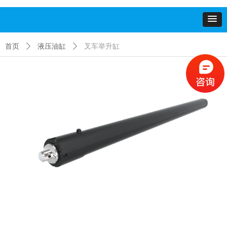
首页
ꄲ
液压油缸
ꄲ
叉车举升缸